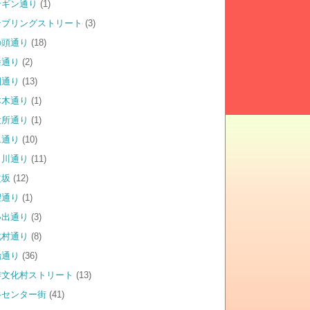
ンギン通り
(1)
ンブリングストリート
(3)
の頭通り
(18)
幡通り
(2)
園通り
(13)
本木通り
(1)
役所通り
(1)
二通り
(10)
田川通り
(11)
益坂
(12)
望通り
(1)
い出通り
(3)
化村通り
(8)
治通り
(36)
涛文化村ストリート
(13)
谷センター街
(41)