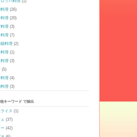
ーロッパ料理
(1)
国料理
(26)
華料理
(20)
湾料理
(3)
川料理
(7)
国籍料理
(2)
崎料理
(1)
東料理
(3)
食
(5)
慶料理
(4)
国料理
(3)
他キーワード で抽出
ムライス
(1)
フェ
(37)
レー
(42)
パオ
(6)