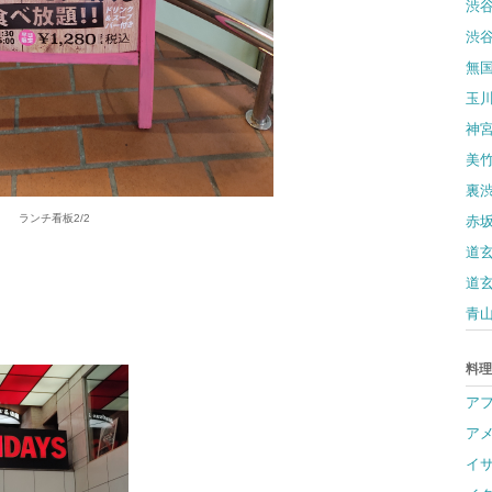
渋
渋
無
玉
神
美
裏
ランチ看板2/2
赤
道
道
青
料理
ア
ア
イ