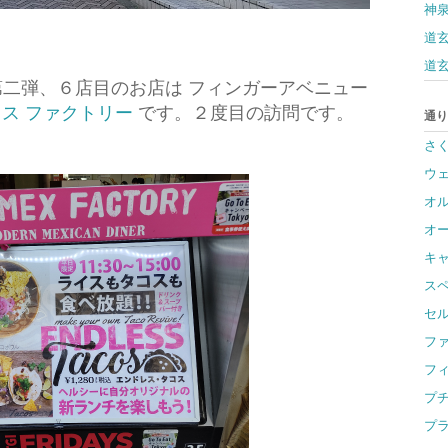
神
道玄
道玄
 第二弾、６店目のお店は
フィンガーアベニュー
ス ファクトリー
です。２度目の訪問です。
通り
さ
ウ
オ
オ
キ
ス
セ
フ
フ
プ
プ