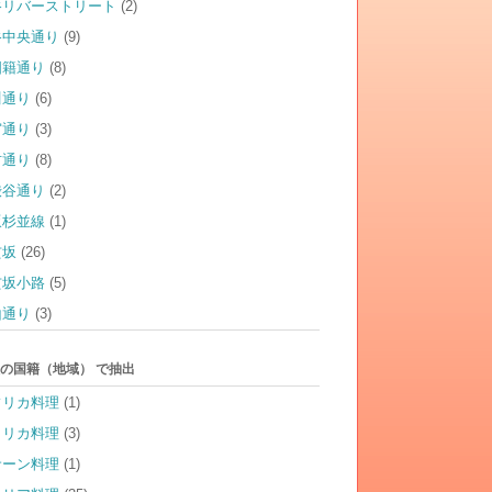
谷リバーストリート
(2)
谷中央通り
(9)
国籍通り
(8)
川通り
(6)
宮通り
(3)
竹通り
(8)
渋谷通り
(2)
坂杉並線
(1)
玄坂
(26)
玄坂小路
(5)
山通り
(3)
の国籍（地域） で抽出
フリカ料理
(1)
メリカ料理
(3)
サーン料理
(1)