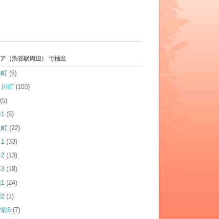
ア（渋谷駅周辺） で抽出
山町
(6)
田川町
(103)
(5)
1
(5)
丘町
(22)
1
(33)
2
(13)
3
(18)
1
(24)
2
(1)
前6
(7)