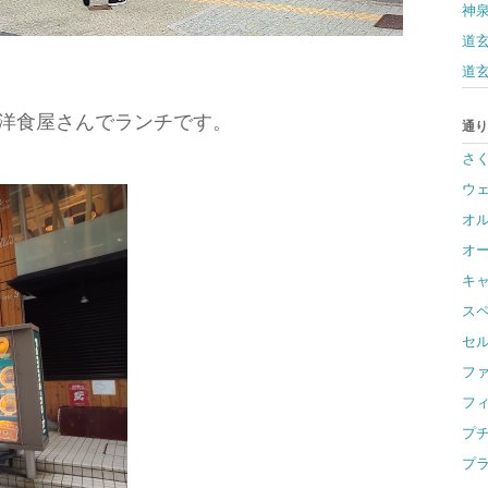
神
道玄
道玄
洋食屋さんでランチです。
通り
さ
ウ
オ
オ
キ
ス
セ
フ
フ
プ
プ