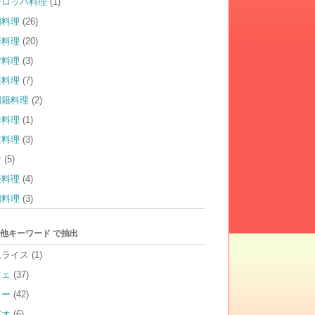
ーロッパ料理
(1)
国料理
(26)
華料理
(20)
湾料理
(3)
川料理
(7)
国籍料理
(2)
崎料理
(1)
東料理
(3)
食
(5)
慶料理
(4)
国料理
(3)
他キーワード で抽出
ムライス
(1)
フェ
(37)
レー
(42)
パオ
(6)