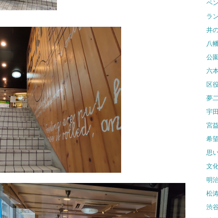
ペ
ラ
井
八
公
六
区
夢
宇
宮
希
思
文
明
松
渋