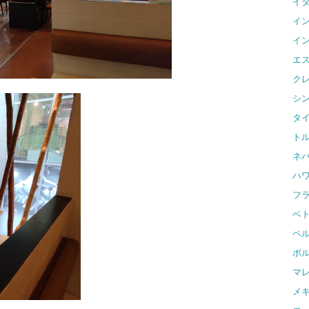
イ
イ
イ
エ
ク
シ
タ
ト
ネ
ハ
フ
ベ
ペ
ポ
マ
メ