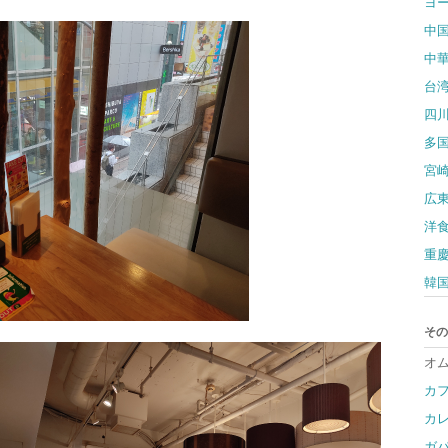
ヨ
中
中
台
四
多
宮
広
洋
重
韓
その
オ
カ
カ
ガ