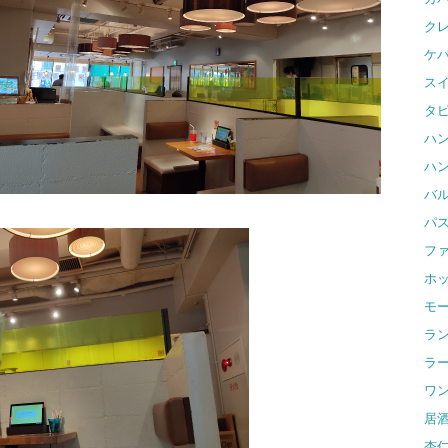
ク
ケ
ス
タ
ハ
ハ
バ
パ
フ
ホ
モ
ラ
ラ
ワ
居
杏