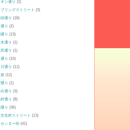
ンギン通り
(1)
ンブリングストリート
(3)
の頭通り
(18)
幡通り
(2)
園通り
(13)
本木通り
(1)
役所通り
(1)
二通り
(10)
田川通り
(11)
益坂
(12)
望通り
(1)
い出通り
(3)
化村通り
(8)
治通り
(36)
涛文化村ストリート
(13)
谷センター街
(41)