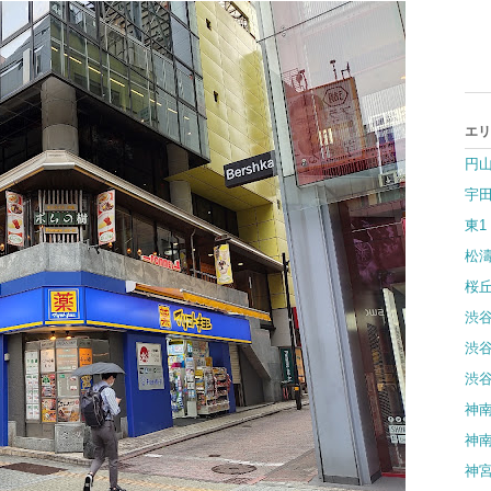
エリ
円
宇
東1
松濤
桜
渋谷
渋谷
渋谷
神南
神南
神宮