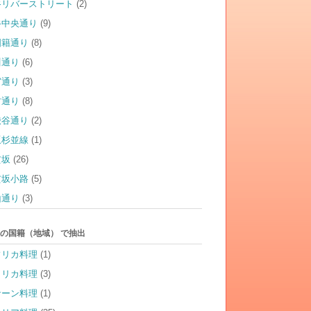
谷リバーストリート
(2)
谷中央通り
(9)
国籍通り
(8)
川通り
(6)
宮通り
(3)
竹通り
(8)
渋谷通り
(2)
坂杉並線
(1)
玄坂
(26)
玄坂小路
(5)
山通り
(3)
の国籍（地域） で抽出
フリカ料理
(1)
メリカ料理
(3)
サーン料理
(1)