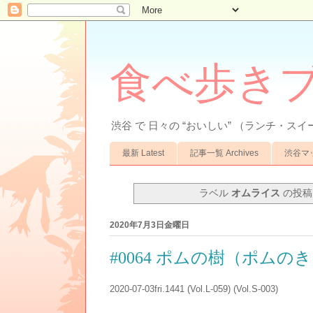
食べ歩きブ
渋谷 で 日々の “おいしい” （ランチ・スイ
最新 Latest
記事一覧 Archives
渋谷マップ
ラベル
オムライス
の投稿
2020年7月3日金曜日
#0064 ポムの樹（ポム
2020-07-03fri.1441
(Vol.L-059)
(Vol.S-003)