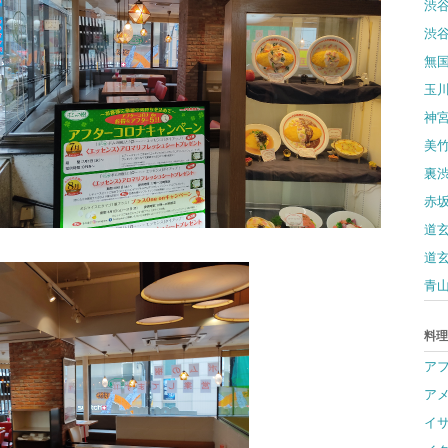
渋
渋
無
玉
神
美
裏
赤
道
道
青
料理
ア
ア
イ