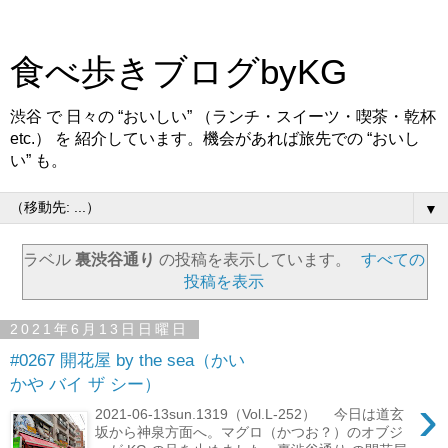
食べ歩きブログbyKG
渋谷 で 日々の “おいしい” （ランチ・スイーツ・喫茶・乾杯
etc.） を 紹介しています。機会があれば旅先での “おいし
い” も。
▼
ラベル
裏渋谷通り
の投稿を表示しています。
すべての
投稿を表示
2021年6月13日日曜日
#0267 開花屋 by the sea（かい
かや バイ ザ シー）
›
2021-06-13sun.1319（Vol.L-252） 今日は道玄
坂から神泉方面へ。マグロ（かつお？）のオブジ