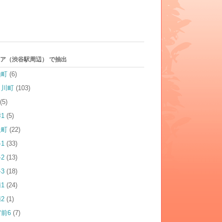
ア（渋谷駅周辺） で抽出
山町
(6)
田川町
(103)
(5)
1
(5)
丘町
(22)
1
(33)
2
(13)
3
(18)
1
(24)
2
(1)
前6
(7)