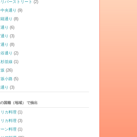
谷リバーストリート
(2)
谷中央通り
(9)
国籍通り
(8)
川通り
(6)
宮通り
(3)
竹通り
(8)
渋谷通り
(2)
坂杉並線
(1)
玄坂
(26)
玄坂小路
(5)
山通り
(3)
の国籍（地域） で抽出
フリカ料理
(1)
メリカ料理
(3)
サーン料理
(1)