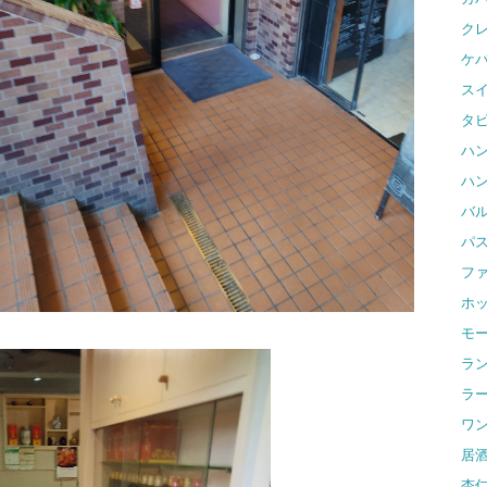
ク
ケ
ス
タ
ハ
ハ
バ
パ
フ
ホ
モ
ラ
ラ
ワ
居
杏