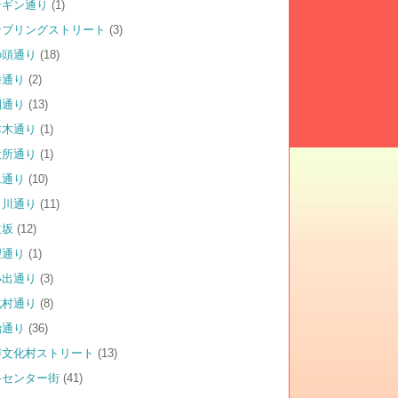
ンギン通り
(1)
ンブリングストリート
(3)
の頭通り
(18)
幡通り
(2)
園通り
(13)
本木通り
(1)
役所通り
(1)
二通り
(10)
田川通り
(11)
益坂
(12)
望通り
(1)
い出通り
(3)
化村通り
(8)
治通り
(36)
涛文化村ストリート
(13)
谷センター街
(41)