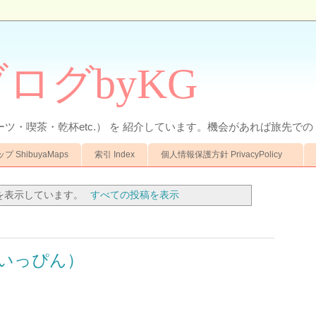
ログbyKG
ーツ・喫茶・乾杯etc.） を 紹介しています。機会があれば旅先での 
 ShibuyaMaps
索引 Index
個人情報保護方針 PrivacyPolicy
を表示しています。
すべての投稿を表示
まいっぴん）