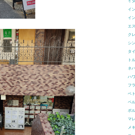
イ
イ
イ
エ
ク
シ
タ
ト
ネ
ハ
フ
ベ
ペ
ポ
マ
メ