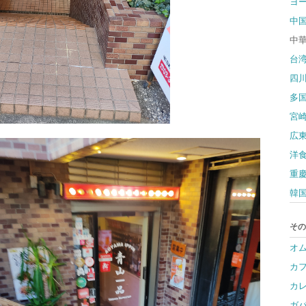
ヨ
中
中
台
四
多
宮
広
洋
重
韓
その
オ
カ
カ
ガ