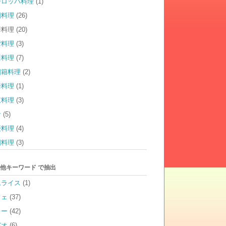
ーロッパ料理
(1)
国料理
(26)
華料理
(20)
湾料理
(3)
川料理
(7)
国籍料理
(2)
崎料理
(1)
東料理
(3)
食
(5)
慶料理
(4)
国料理
(3)
他キーワード で抽出
ムライス
(1)
フェ
(37)
レー
(42)
パオ
(6)