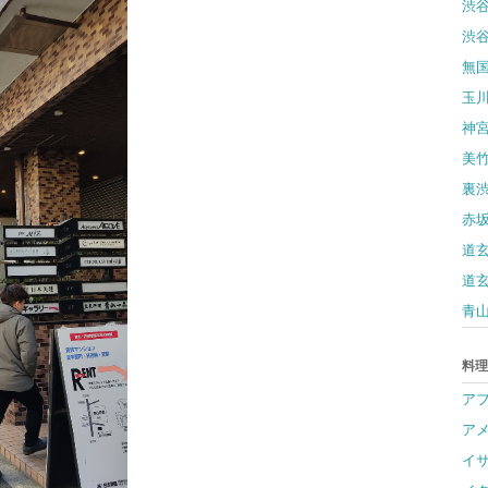
渋
渋
無
玉
神
美
裏
赤
道
道
青
料理
ア
ア
イ