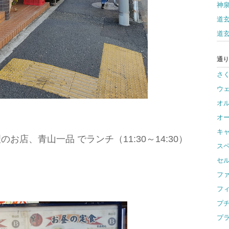
神
道玄
道玄
通り
さ
ウ
オ
オ
キ
店、青山一品 でランチ（11:30～14:30）
ス
セ
フ
フ
プ
プ