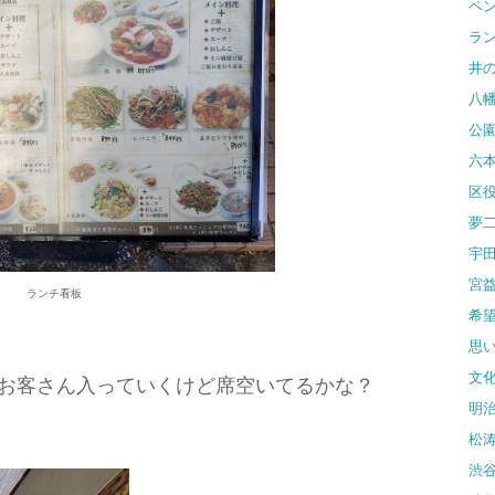
ペ
ラ
井
八
公
六
区
夢
宇
宮
ランチ看板
希
思
文
お客さん入っていくけど席空いてるかな？
明
松
渋