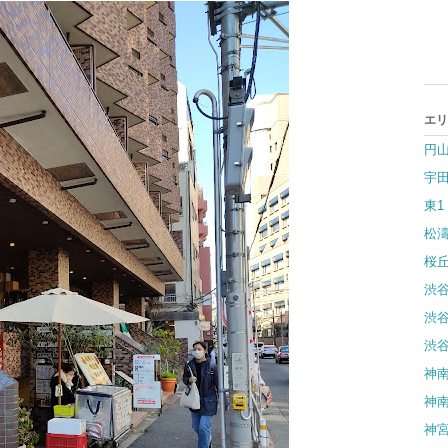
エリ
円
宇
東1
松濤
桜
渋谷
渋谷
渋谷
神南
神南
神宮