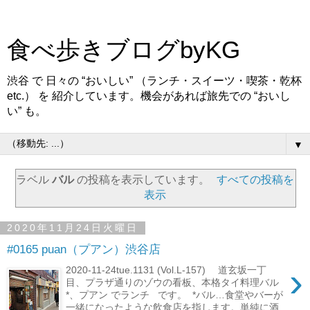
食べ歩きブログbyKG
渋谷 で 日々の “おいしい” （ランチ・スイーツ・喫茶・乾杯
etc.） を 紹介しています。機会があれば旅先での “おいし
い” も。
▼
ラベル
バル
の投稿を表示しています。
すべての投稿を
表示
2020年11月24日火曜日
#0165 puan（プアン）渋谷店
›
2020-11-24tue.1131 (Vol.L-157) 道玄坂一丁
目、プラザ通りのゾウの看板、本格タイ料理バル
*、プアン でランチ です。 *バル…食堂やバーが
一緒になったような飲食店を指します。単純に酒